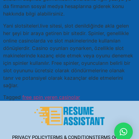
da firmanın sosyal medya hesaplarına giderek konu
hakkında bilgi alabilirsiniz.
Yani slotsiteleri.live sitesi, slot denildiğinde akla gelen
her şeyi bir araya getiren bir sitedir. Spinler, genellikle
online casinolarda ve slot makinelerinde kullanılan
dönüşlerdir. Casino oyunları oynarken, özellikle slot
makinelerinde kazanç elde etmek veya oyunu denemek
için spinler kullanılır. Free spinler, oyuncuların belirli bir
slot oyununu ücretsiz olarak döndürmelerine olanak
tanır ve potansiyel olarak kazançlar elde etmelerini
sağlar.
Tagged
free spin veren casinolar
PRIVACY POLICY
TERMS & CONDITIONS
TERMS OF USE