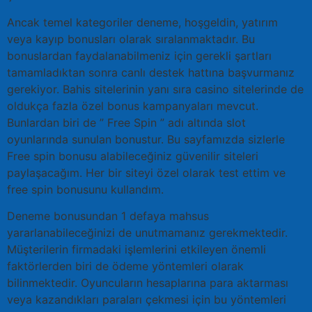
Ancak temel kategoriler deneme, hoşgeldin, yatırım
veya kayıp bonusları olarak sıralanmaktadır. Bu
bonuslardan faydalanabilmeniz için gerekli şartları
tamamladıktan sonra canlı destek hattına başvurmanız
gerekiyor. Bahis sitelerinin yanı sıra casino sitelerinde de
oldukça fazla özel bonus kampanyaları mevcut.
Bunlardan biri de ” Free Spin ” adı altında slot
oyunlarında sunulan bonustur. Bu sayfamızda sizlerle
Free spin bonusu alabileceğiniz güvenilir siteleri
paylaşacağım. Her bir siteyi özel olarak test ettim ve
free spin bonusunu kullandım.
Deneme bonusundan 1 defaya mahsus
yararlanabileceğinizi de unutmamanız gerekmektedir.
Müşterilerin firmadaki işlemlerini etkileyen önemli
faktörlerden biri de ödeme yöntemleri olarak
bilinmektedir. Oyuncuların hesaplarına para aktarması
veya kazandıkları paraları çekmesi için bu yöntemleri