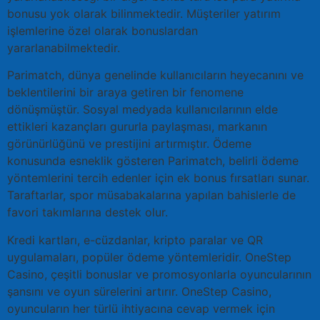
bonusu yok olarak bilinmektedir. Müşteriler yatırım
işlemlerine özel olarak bonuslardan
yararlanabilmektedir.
Parimatch, dünya genelinde kullanıcıların heyecanını ve
beklentilerini bir araya getiren bir fenomene
dönüşmüştür. Sosyal medyada kullanıcılarının elde
ettikleri kazançları gururla paylaşması, markanın
görünürlüğünü ve prestijini artırmıştır. Ödeme
konusunda esneklik gösteren Parimatch, belirli ödeme
yöntemlerini tercih edenler için ek bonus fırsatları sunar.
Taraftarlar, spor müsabakalarına yapılan bahislerle de
favori takımlarına destek olur.
Kredi kartları, e-cüzdanlar, kripto paralar ve QR
uygulamaları, popüler ödeme yöntemleridir. OneStep
Casino, çeşitli bonuslar ve promosyonlarla oyuncularının
şansını ve oyun sürelerini artırır. OneStep Casino,
oyuncuların her türlü ihtiyacına cevap vermek için