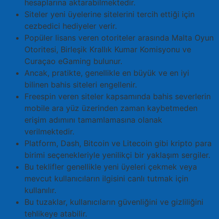
hesaplarına aktarabilmektedir.
Siteler yeni üyelerine sitelerini tercih ettiği için
cezbedici hediyeler verir.
Popüler lisans veren otoriteler arasında Malta Oyun
Otoritesi, Birleşik Krallık Kumar Komisyonu ve
Curaçao eGaming bulunur.
Ancak, pratikte, genellikle en büyük ve en iyi
bilinen bahis siteleri engellenir.
Freespin veren siteler kapsamında bahis severlerin
mobile ara yüz üzerinden zaman kaybetmeden
erişim adımını tamamlamasına olanak
verilmektedir.
Platform, Dash, Bitcoin ve Litecoin gibi kripto para
birimi seçenekleriyle yenilikçi bir yaklaşım sergiler.
Bu teklifler genellikle yeni üyeleri çekmek veya
mevcut kullanıcıların ilgisini canlı tutmak için
kullanılır.
Bu tuzaklar, kullanıcıların güvenliğini ve gizliliğini
tehlikeye atabilir.