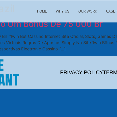
azil
HOME
WHY US
OUR WORK
CASE 
do Um Bônus De 75 000 Br
l “1win Bet Cassino Internet Site Oficial, Slots, Games D
rtes Virtuais Regras De Apostas Simply No Site 1win Bônu
sportivas Electronic Cassino […]
PRIVACY POLICY
TERM