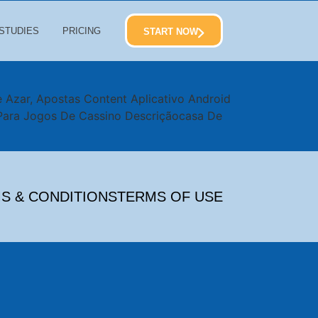
STUDIES
PRICING
START NOW
e Azar, Apostas Content Aplicativo Android
s Para Jogos De Cassino Descriçãocasa De
S & CONDITIONS
TERMS OF USE