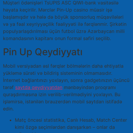
Müştəri ödənişləri TsUPIS ASC QIWI-bank vasitəsilə
həyata keçirilir. Mərclər Pin-Up casino müasir işə
başlamışdır və hələ də böyük sponsorluq müqavilələri
və ya fəal xeyriyyəçilik fəaliyyəti ilə fərqlənmir. Şirkətin
populyarlaşdırılması üçün futbol üzrə Azərbaycan milli
komandasının kapitanı onun formal səfiri seçilib.
Pin Up Qeydiyyatı
Mobil versiyadan əsl fərqlər bölmələrin daha ehtiyatla
yükləmə sürəti və bildiriş sisteminin olmamasıdır.
İnternet bağlantınızı yoxlayın, sonra gadgetınızın üçüncü
tərəf
saytda qeydiyyatdan
mənbəyindən proqramı
quraşdırmasına izin verilib-verilmədiyini yoxlayın. Bu
işləmirsə, istənilən brauzerdən mobil saytdan istifadə
edin.
Matç öncəsi statistika, Canlı Hesab, Match Center
kimi özgə seçimlərdən danışarkən – onlar da