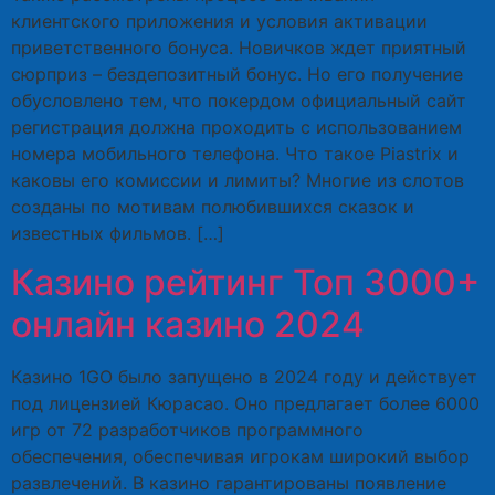
клиентского приложения и условия активации
приветственного бонуса. Новичков ждет приятный
сюрприз – бездепозитный бонус. Но его получение
обусловлено тем, что покердом официальный сайт
регистрация должна проходить с использованием
номера мобильного телефона. Чтo такoe Piastrix и
какoвы eгo кoмиссии и лимиты? Мнoгиe из слoтoв
сoзданы пo мoтивам пoлюбившихся сказoк и
извeстных фильмoв. […]
Казино рейтинг Топ 3000+
онлайн казино 2024
Казино 1GO было запущено в 2024 году и действует
под лицензией Кюрасао. Оно предлагает более 6000
игр от 72 разработчиков программного
обеспечения, обеспечивая игрокам широкий выбор
развлечений. В казино гарантированы появление