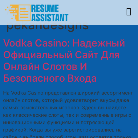
https://pin-up-casino-club.com/
luckyjet
1 win
pin-up casino giriş
Author:
pekandesigns
Vodka Casino: Надежный
Официальный Сайт Для
Онлайн Слотов И
Безопасного Входа
На Vodka Casino представлен широкий ассортимент
онлайн слотов, который удовлетворит вкусы даже
самых взыскательных игроков. Здесь вы найдете
как классические слоты, так и современные игры с
инновационными функциями и потрясающей
графикой. Когда вы уже зарегистрировались на
сайте и выбрали способ игры, вам остается только