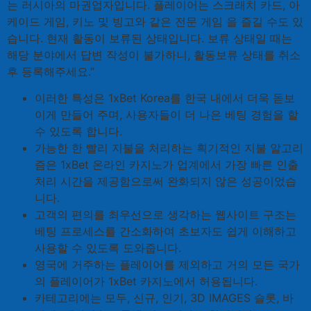
는 러시아의 마권업자입니다. 플레이어는 스크래치 카드, 아
케이드 게임, 키노 및 빙고와 같은 전문 게임 을 즐길 수도 있
습니다. 현재 활동이 보류된 상태입니다. 보류 상태일 때는
해당 분야에서 답변 작성이 불가하니, 활동보류 상태를 취소
후 등록해주세요.”
이러한 특성은 1xBet Korea를 한국 내에서 더욱 돋보
이게 만들어 주며, 사용자들이 더 나은 베팅 경험을 할
수 있도록 합니다.
가능한 한 빨리 지불을 처리하는 획기적인 지불 알고리
즘은 1xBet 온라인 카지노가 업계에서 가장 빠른 인출
처리 시간을 제공함으로써 완화되지 않은 성공이었습
니다.
고객의 편의를 최우선으로 생각하는 웹사이트 구조는
베팅 프로세스를 간소화하여 초보자도 쉽게 이해하고
사용할 수 있도록 도와줍니다.
영국에 거주하는 플레이어를 제외하고 거의 모든 국가
의 플레이어가 1xBet 카지노에서 허용됩니다.
카테고리에는 모두, 신규, 인기, 3D IMAGES 슬롯, 바