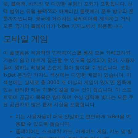
렛, 블랙잭, 바카라 및 다양한 유형의 포커가 포함됩니다. 선
택 범위는 유럽 블랙잭과 아메리칸 룰렛에서 푼토 방코와 폰
툰까지입니다. 영국에 거주하는 플레이어를 제외하고 거의
모든 국가의 플레이어가 1xBet 카지노에서 허용됩니다.
모바일 게임
이 플랫폼은 직관적인 인터페이스를 통해 모든 카테고리와
기능에 쉽고 빠르게 접근할 수 있도록 설계되어 있어, 사용자
들이 원하는 베팅을 손쉽게 찾아 참여할 수 있습니다. 또한
1xBet 온라인 카지노 섹션에는 다양한 배열이 있습니다. 이
섹션에는 실제로 총 3000 개 이상의 게임이 있지만 왼쪽에
있는 편리한 메뉴 덕분에 길을 찾는 것이 쉽습니다. 이 소프
트웨어 공급자 목록은 방대하며 수상 경력에 빛나는 모든 주
요 공급자와 많은 틈새 시장을 포함합니다.
이는 사용자들이 더욱 안심하고 편안하게 1xBet을 이
용할 수 있도록 돕습니다.
플레이어는 스크래치 카드, 아케이드 게임, 키노 및 빙