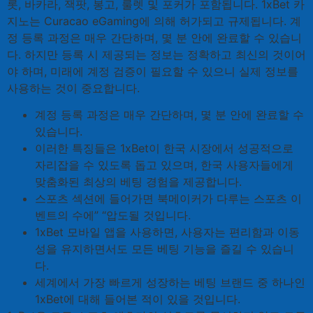
롯, 바카라, 잭팟, 봉고, 룰렛 및 포커가 포함됩니다. 1xBet 카
지노는 Curacao eGaming에 의해 허가되고 규제됩니다. 계
정 등록 과정은 매우 간단하며, 몇 분 안에 완료할 수 있습니
다. 하지만 등록 시 제공되는 정보는 정확하고 최신의 것이어
야 하며, 미래에 계정 검증이 필요할 수 있으니 실제 정보를
사용하는 것이 중요합니다.
계정 등록 과정은 매우 간단하며, 몇 분 안에 완료할 수
있습니다.
이러한 특징들은 1xBet이 한국 시장에서 성공적으로
자리잡을 수 있도록 돕고 있으며, 한국 사용자들에게
맞춤화된 최상의 베팅 경험을 제공합니다.
스포츠 섹션에 들어가면 북메이커가 다루는 스포츠 이
벤트의 수에” “압도될 것입니다.
1xBet 모바일 앱을 사용하면, 사용자는 편리함과 이동
성을 유지하면서도 모든 베팅 기능을 즐길 수 있습니
다.
세계에서 가장 빠르게 성장하는 베팅 브랜드 중 하나인
1xBet에 대해 들어본 적이 있을 것입니다.