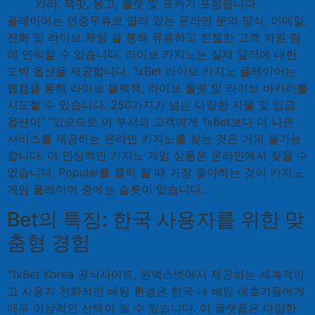
카라, 잭팟, 봉고, 룰렛 및 포커가 포함됩니다.
플레이어는 연중무휴로 열려 있는 온라인 문의 양식, 이메일,
전화 및 라이브 채팅 을 통해 유용하고 친절한 고객 지원 팀
에 연락할 수 있습니다. 라이브 카지노는 실제 딜러에 대한
도박 옵션을 제공합니다. 1xBet 라이브 카지노 플레이어는
웹캠을 통해 라이브 블랙잭, 라이브 룰렛 및 라이브 바카라를
시도할 수 있습니다. 250가지가 넘는 다양한 지불 및 입금
옵션이” “있으므로 이 부서의 고객에게 1xBet보다 더 나은
서비스를 제공하는 온라인 카지노를 찾는 것은 거의 불가능
합니다. 더 인상적인 카지노 게임 상품은 온라인에서 찾을 수
없습니다. Popular를 클릭 할 때 가장 좋아하는 것이 카지노
게임 플레이어 중에는 슬롯이 있습니다.
Bet의 특징: 한국 사용자를 위한 맞
춤형 경험
“1xBet Korea 공식사이트, 원액스벳에서 제공하는 체계적이
고 사용자 친화적인 베팅 환경은 한국 내 베팅 애호가들에게
매우 이상적인 선택이 될 수 있습니다. 이 플랫폼은 다양한