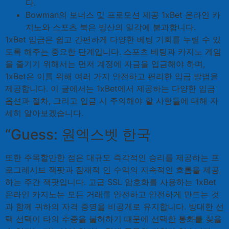
다.
Bowman의 보너스 및 프로모션 제공 1xBet 온라인 카
지노와 스포츠 북은 빙산의 일각에 불과합니다.
1xBet 입금은 쉽고 간편하게 다양한 베팅 기회를 누릴 수 있
도록 해주는 중요한 단계입니다. 스포츠 베팅과 카지노 게임
을 즐기기 위해서는 먼저 계정에 자금을 입금해야 하며,
1xBet은 이를 위해 여러 가지 안전하고 편리한 입금 방법을
제공합니다. 이 글에서는 1xBet에서 제공하는 다양한 입금
옵션과 절차, 그리고 입금 시 주의해야 할 사항들에 대해 자
세히 알아보겠습니다.
“Guess: 원엑스벳 한국
또한 주목할만한 점은 대규모 즉각적인 승리를 제공하는 프
로그레시브 잭팟과 잠재적 인 수익의 지속적인 흐름을 제공
하는 주간 잭팟입니다. 고급 SSL 암호화를 사용하는 1xBet
온라인 카지노는 모든 거래를 안전하고 안전하게 만드는 것
과 함께 귀하의 자격 증명을 비공개로 유지합니다. 방대한 선
택 선택이 타의 추종을 불허하기 때문에 선택한 통화를 찾을