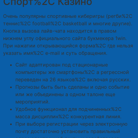
Спорт%2C Казино
Очень популярны спортивные киберигры (регби%2C
теннис%2C football%2C basketball и многие другие).
Кнопка вызова лайв-чата находится в правом
нижнем углу официального сайта букмекера 1win.
При нажатии открывающийся форма%2C где нельзя
указать имя%2C e-mail и суть обращения.
Сайт адаптирован под стационарные
компьютеры же смартфоны%2C а регрессной
переведен на 26 языков%2C включая русских.
Прогнозы быть быть сделаны и одно событие
или же объединены а одном талоне еще
мероприятий.
Удобное функционал для подчиненных%2C
масса дисциплин%2C конкурентная линия.
При выборе регистрации через электронную
почту достаточно установить правильный