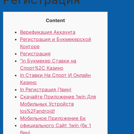
Content
Верификация Аккаунта
Регистрация и Букмекерской
Конторе
Регистрация
“in Букмекер Ставки на
Спорт%2C Казино
In Ставки На Спорт И Онлайн
Казино
In Регистрация (1вин)
Скачайте Приложение 1win Для
Мобильных Устройств
Ios%2Fandroid!
Мобильное Приложение Бк
официального Сайт 1win (бк 1
Вин)