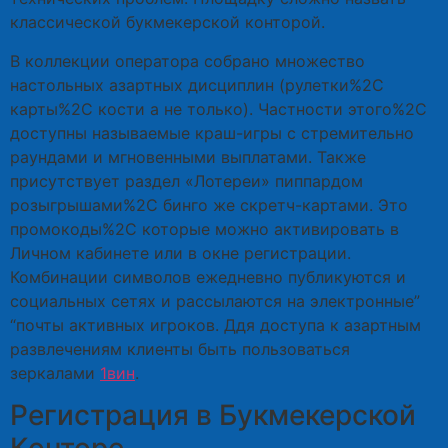
классической букмекерской конторой.
В коллекции оператора собрано множество
настольных азартных дисциплин (рулетки%2C
карты%2C кости а не только). Частности этого%2C
доступны называемые краш-игры с стремительно
раундами и мгновенными выплатами. Также
присутствует раздел «Лотереи» пиппардом
розыгрышами%2C бинго же скретч-картами. Это
промокоды%2C которые можно активировать в
Личном кабинете или в окне регистрации.
Комбинации символов ежедневно публикуются и
социальных сетях и рассылаются на электронные”
“почты активных игроков. Ддя доступа к азартным
развлечениям клиенты быть пользоваться
зеркалами
1вин
.
Регистрация в Букмекерской
Конторе