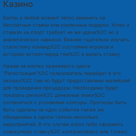
Казино
Баллы а любой момент легко заменить на
бесплатные ставки или различные подарки. Успех а
ставках на спорт требует не же удачи%2C но а
аналитических навыков. Важнее тщательно изучать
статистику команд%2C состояние игроков и
историю встреч перед тем%2C а делать ставку.
Нажав на кнопку оранжевого цвета
“Регистрация”%2C пользователь перейдет в это
окошко%2C там но будут предоставлены малейшей
для проведения процедуры. Необходимо будет
показать регион%2C денежные знаки%2C
согласиться с условиями конторы. Прогнозы быть
быть сделаны на одно событие также же
объединены в одном талоне несколько
мероприятий. В что случае игрок либо оформить
совокупную ставку%2C контрэкспресс или только