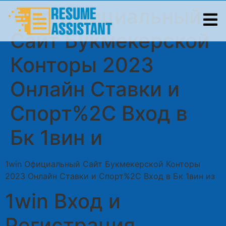
https://pin-up-casino-club.com/
luckyjet
1 win
pin-up casino giriş
1win Официальный
Сайт Букмекерской
Конторы 2023
Онлайн Ставки и
Спорт%2C Вход в
Бк 1вин и
1win Официальный Сайт Букмекерской Конторы
2023 Онлайн Ставки и Спорт%2C Вход в Бк 1вин из
1win Вход и
Регистрация