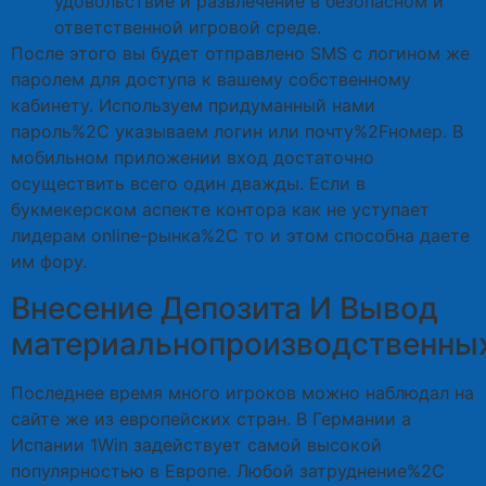
удовольствие и развлечение в безопасном и
ответственной игровой среде.
После этого вы будет отправлено SMS с логином же
паролем для доступа к вашему собственному
кабинету. Используем придуманный нами
пароль%2C указываем логин или почту%2Fномер. В
мобильном приложении вход достаточно
осуществить всего один дважды. Если в
букмекерском аспекте контора как не уступает
лидерам online-рынка%2C то и этом способна даете
им фору.
Внесение Депозита И Вывод
материальнопроизводственны
Последнее время много игроков можно наблюдал на
сайте же из европейских стран. В Германии а
Испании 1Win задействует самой высокой
популярностью в Европе. Любой затруднение%2C