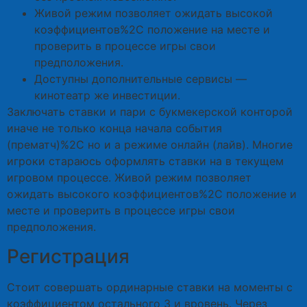
Живой режим позволяет ожидать высокой
коэффициентов%2C положение на месте и
проверить в процессе игры свои
предположения.
Доступны дополнительные сервисы —
кинотеатр же инвестиции.
Заключать ставки и пари с букмекерской конторой
иначе не только конца начала события
(прематч)%2C но и а режиме онлайн (лайв). Многие
игроки стараюсь оформлять ставки на в текущем
игровом процессе. Живой режим позволяет
ожидать высокого коэффициентов%2C положение и
месте и проверить в процессе игры свои
предположения.
Регистрация
Стоит совершать ординарные ставки на моменты с
коэффициентом остального 3 и вровень. Через