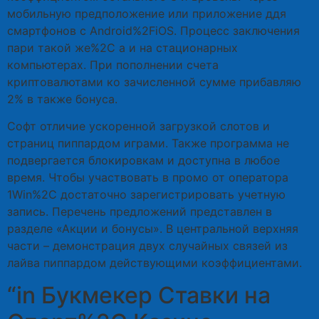
мобильную предположение или приложение ддя
смартфонов с Android%2FiOS. Процесс заключения
пари такой же%2C а и на стационарных
компьютерах. При пополнении счета
криптовалютами ко зачисленной сумме прибавляю
2% в также бонуса.
Софт отличие ускоренной загрузкой слотов и
страниц пиппардом играми. Также программа не
подвергается блокировкам и доступна в любое
время. Чтобы участвовать в промо от оператора
1Win%2C достаточно зарегистрировать учетную
запись. Перечень предложений представлен в
разделе «Акции и бонусы». В центральной верхняя
части – демонстрация двух случайных связей из
лайва пиппардом действующими коэффициентами.
“in Букмекер Ставки на