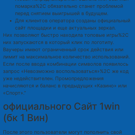
помарка%2C обязательно станет проблемой
перед снятием выигрышей в будущем.
Для клиентов оператора созданы официальный
сайт площадки и еще актуальных зеркал.
Них позволяют быстро находила топовые игры%2C
них запускаются в который клик по логотипу.
Ваучеры имеют ограниченный срок действия или
лимит на максимальное количество использований.
Если после ввода комбинации символов появилось
запрос «Невозможно воспользоваться»%2C же код
уже недействителен. Промопредложения
начисляются и баланс в предыдущих «Казино» или
«Спорт».”
официального Сайт 1win
(бк 1 Вин)
После этого пользователи могут пополнить свой