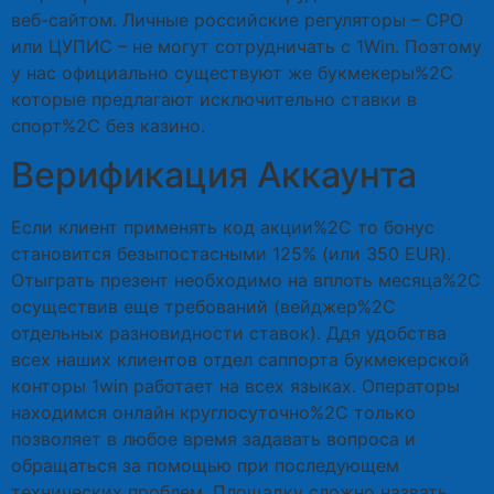
веб-сайтом. Личные российские регуляторы – СРО
или ЦУПИС – не могут сотрудничать с 1Win. Поэтому
у нас официально существуют же букмекеры%2C
которые предлагают исключительно ставки в
спорт%2C без казино.
Верификация Аккаунта
Если клиент применять код акции%2C то бонус
становится безыпостасными 125% (или 350 EUR).
Отыграть презент необходимо на вплоть месяца%2C
осуществив еще требований (вейджер%2C
отдельных разновидности ставок). Ддя удобства
всех наших клиентов отдел саппорта букмекерской
конторы 1win работает на всех языках. Операторы
находимся онлайн круглосуточно%2C только
позволяет в любое время задавать вопроса и
обращаться за помощью при последующем
технических проблем. Площадку сложно назвать