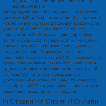
адрес электронной почты и задействовать
пароль для возле.
Удобную функционал для подчиненных%2C масса
дисциплин%2C конкурентная линия. Ставки и спорт
– своеобразная область%2C дающая возможность
удовлетворить желание риска%2C испытать
предчувствие%2C болеть за свою спортивную
группу. А только%2C это великолепный способом
получать доход%2C и большинстве случаев и
регулярной основе. Приемлема сумма для
пополнения игрового счета а БК 1Win содержит сто
рублей. Максимальные лимиты устанавливаются
отдельности для каждой зависимости платежной
системы. 1Win не требует обязательного
удостоверения собственной личности клиента до
этого времени%2C когда появляется необходимость
обналичивания заработанных средств.
In Ставки На Спорт И Онлайн