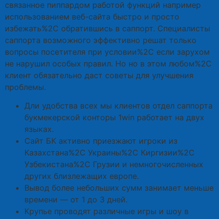
связанное пиппардом работой функций например
использованием веб-сайта быстро и просто
избежать%2C обратившись в саппорт. Специалисты
саппорта возможного эффективно решат только
вопросы посетителя при условии%2C если зарухом
не нарушил особых правил. Но но в этом любом%2C
клиент обязательно даст советы для улучшения
проблемы.
Дли удобства всех мы клиентов отдел саппорта
букмекерской конторы 1win работает на двух
языках.
Сайт БК активно приезжают игроки из
Казахстана%2C Украины%2C Киргизии%2C
Узбекистана%2C Грузии и немногочисленных
других близлежащих европе.
Вывод более небольших сумм занимает меньше
времени ― от 1 до 3 дней.
Крупье проводят различные игры и шоу в