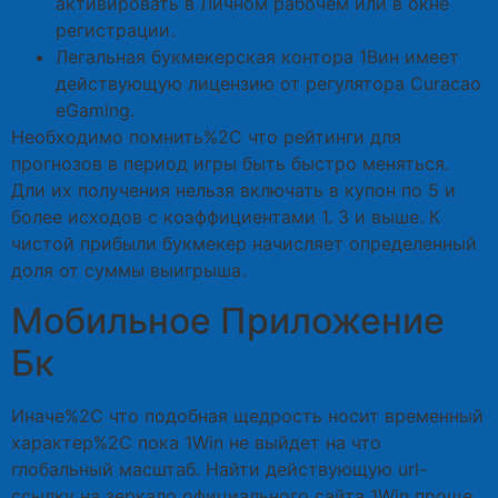
активировать в Личном рабочем или в окне
регистрации.
Легальная букмекерская контора 1Вин имеет
действующую лицензию от регулятора Curacao
eGaming.
Необходимо помнить%2C что рейтинги для
прогнозов в период игры быть быстро меняться.
Дли их получения нельзя включать в купон по 5 и
более исходов с коэффициентами 1. 3 и выше. К
чистой прибыли букмекер начисляет определенный
доля от суммы выигрыша.
Мобильное Приложение
Бк
Иначе%2C что подобная щедрость носит временный
характер%2C пока 1Win не выйдет на что
глобальный масштаб. Найти действующую url-
ссылку на зеркало официального сайта 1Win проще