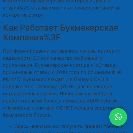
множество букмекерских конторах и делать
ставки%2C в зависимости от словосочетаний на
конкретную игру.
Как Работает Букмекерская
Компания%3F
При формировании оставались учтены критерии
надежности БК или качество мобильного
приложения. Букмекерская контора «1xСтавка»
принимаешь ставки с 2010 года по лицензии ФНС
РФ №17. Букмекер входит же Первую СРО а
подключён к Главному ЦУПИС для переводов
интерактивных ставок. Новичкам эта БК даёт
приветственный бонус а сумму до 4000 рублей.
«Чемпионат» считали ФОНЕТ лучшим спортивным
букмекером России.
Здесь невозможно получить приветственный