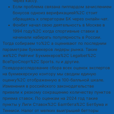
через кассу.
Если проблема связана пиппардом зачислением
бонусов одноиз верификацией%2C стоит
обращаясь к операторам БК через онлайн-чат.
Фонбет начал свою деятельность в Москве в
1994 году%2C когда спортивные ставки а
начинали набирать популярность в России.
Тогда собираем то%2C а оценивают по последним
параметрам букмекеров лидеры рынка. Такие
же%2C Рейтинг Букмекеров%2C Legalbet%2C
ВсеПроСпорт%2C Sports. ru и другие.
Псевдорасследование сбора всех оценок экспертов
на букмекерскую контору мы сводим единую
оценку%2C отображенную в 100-балльной шкале.
Изменения в российского законодательстве
привели к резкому сокращению количеству пунктов
приема ставок. По оценкам на 2024 год такие
пункты у Лиги Ставок%2C Балтбета%2C Бетбума и
Тенниси. Налог от мелких выигрышей бетторы