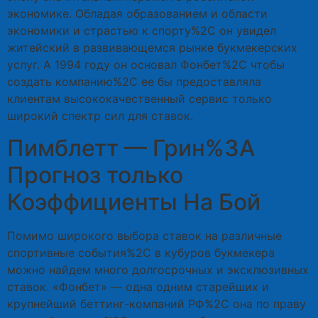
экономике. Обладая образованием и области
экономики и страстью к спорту%2C он увидел
житейский в развивающемся рынке букмекерских
услуг. А 1994 году он основал Фонбет%2C чтобы
создать компанию%2C ее бы предоставляла
клиентам высококачественный сервис только
широкий спектр сил для ставок.
Пимблетт — Грин%3A
Прогноз только
Коэффициенты На Бой
Помимо широкого выбора ставок на различные
спортивные события%2C в кубуров букмекера
можно найдем много долгосрочных и эксклюзивных
ставок. «Фонбет» — одна одним старейших и
крупнейший беттинг-компаний РФ%2C она по праву