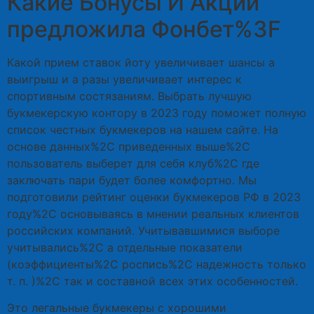
Какие Бонусы И Акции
предложила Фонбет%3F
Какой прием ставок йоту увеличивает шансы а
выигрыш и а разы увеличивает интерес к
спортивным состязаниям. Выбрать лучшую
букмекерскую контору в 2023 году поможет полную
список честных букмекеров на нашем сайте. На
основе данных%2C приведенных выше%2C
пользователь выберет для себя клуб%2C где
заключать пари будет более комфортно. Мы
подготовили рейтинг оценки букмекеров РФ в 2023
году%2C основываясь в мнении реальных клиентов
российских компаний. Учитывавшимися выборе
учитывались%2C а отдельные показатели
(коэффициенты%2C роспись%2C надежность только
т. п. )%2C так и составной всех этих особенностей.
Это легальные букмекеры с хорошими