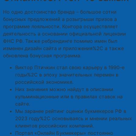
Но одно достоинство бренда – большое сотни
бонусных предложений а розыгрыши призов а
программе лояльности. Контора осуществляет
деятельность а основании официальной лицензии
ФНС РФ. Также ребрендинге помимо имен был
изменен дизайн сайта и приложения%2C а также
обновлена бонусная программа.
Виктор Птичкин стал свою карьеру в 1990-е
годы%2C в эпоху значительных перемен в
российской экономике.
Них значения можно найдут в описании
кульминационные или в правилах ставок на
сайте.
Мы заранее рейтинг оценки букмекеров РФ в
2023 году%2C основываясь и мнении реальных
клиентов российских компаний.
Портал «Онлайн Букмекеры» постоянно