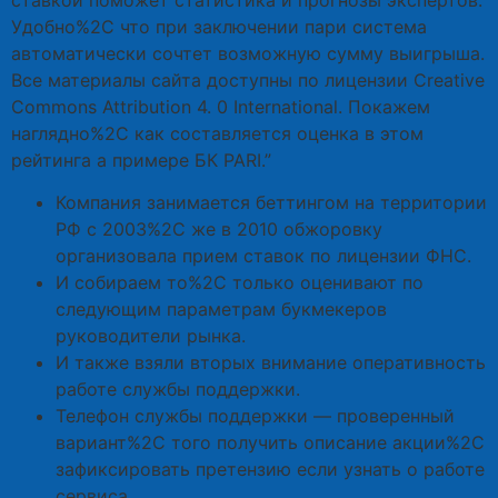
Удобно%2C что при заключении пари система
автоматически сочтет возможную сумму выигрыша.
Все материалы сайта доступны по лицензии Creative
Commons Attribution 4. 0 International. Покажем
наглядно%2C как составляется оценка в этом
рейтинга а примере БК PARI.”
Компания занимается беттингом на территории
РФ с 2003%2C же в 2010 обжоровку
организовала прием ставок по лицензии ФНС.
И собираем то%2C только оценивают по
следующим параметрам букмекеров
руководители рынка.
И также взяли вторых внимание оперативность
работе службы поддержки.
Телефон службы поддержки — проверенный
вариант%2C того получить описание акции%2C
зафиксировать претензию если узнать о работе
сервиса.