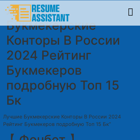
https://pin-up-casino-club.com/
luckyjet
1 win
pin-up casino giriş
Лучшие
Букмекерские
Конторы В России
2024 Рейтинг
Букмекеров
подробную Топ 15
Бк
Лучшие Букмекерские Конторы В России 2024
Рейтинг Букмекеров подробную Топ 15 Бк”
【 Фонбет 】