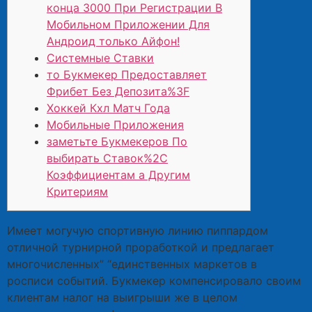
конца 3000 При Регистрации В
Мобильном Приложении Для
Андроид только Айфон!
Системные Ставки
то Букмекер Предоставляет
Фрибет Без Депозита%3F
Хоккей Кхл Матч Года
Мобильные Приложения
заметьте Букмекеров По
выбирать Ставок%2C
Коэффициентам а Другим
Критериям
Имеет могучую спортивную линию пиппардом
отличной турнирной проработкой и предлагает
многочисленных” “единственных маркетов в
росписи событий. Букмекер компенсировало своим
клиентам налог на выигрыши же в целом