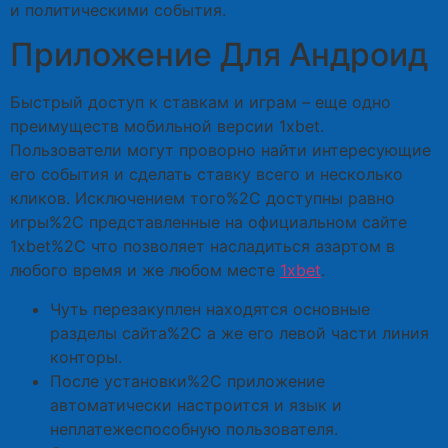
и политическими события.
Приложение Для Андроид
Быстрый доступ к ставкам и играм – еще одно
преимуществ мобильной версии 1xbet.
Пользователи могут проворно найти интересующие
его события и сделать ставку всего и несколько
кликов. Исключением того%2C доступны равно
игры%2C представленные на официальном сайте
1xbet%2C что позволяет насладиться азартом в
любого время и же любом месте
1xbet
.
Чуть перезакуплен находятся основные
разделы сайта%2C а же его левой части линия
конторы.
После установки%2C приложение
автоматически настроится и язык и
неплатежеспособную пользователя.