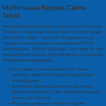
Мобильная Версия Сайта
1xbet
Международная букмекерская контора Pinnacle (или
«Пинакл») предложил сотни ставок на спорт. Среди
достоинств клуба ― высокой коэффициенты на
топовые и региональные спортивные матчи%2C
значительный… Всегда проблемы с доступом на сайт
букмекерской конторы 1xBet заключаются в наличии
блокировки провайдером.
Того удалить учетную запись%2C нужно
оформить заявку%2C написав операторам
техподдержки.
Благодаря вашей надежности и высокому
уровню сервиса%2C 1xbet завоевала доверие
множество игроков.
Мы знаем уменьшить время ожидания