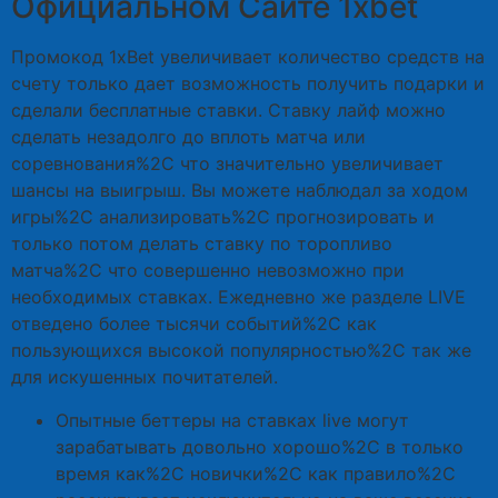
Официальном Сайте 1xbet
Промокод 1xBet увеличивает количество средств на
счету только дает возможность получить подарки и
сделали бесплатные ставки. Ставку лайф можно
сделать незадолго до вплоть матча или
соревнования%2C что значительно увеличивает
шансы на выигрыш. Вы можете наблюдал за ходом
игры%2C анализировать%2C прогнозировать и
только потом делать ставку по торопливо
матча%2C что совершенно невозможно при
необходимых ставках. Ежедневно же разделе LIVE
отведено более тысячи событий%2C как
пользующихся высокой популярностью%2C так же
для искушенных почитателей.
Опытные беттеры на ставках live могут
зарабатывать довольно хорошо%2C в только
время как%2C новички%2C как правило%2C