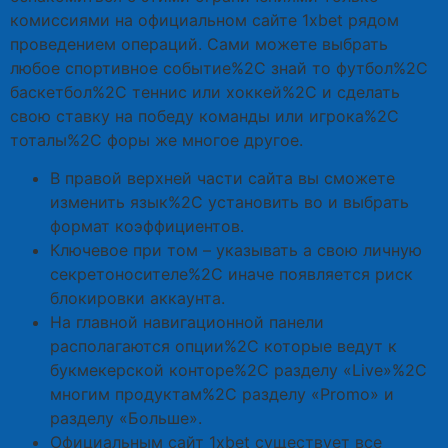
комиссиями на официальном сайте 1xbet рядом
проведением операций. Сами можете выбрать
любое спортивное событие%2C знай то футбол%2C
баскетбол%2C теннис или хоккей%2C и сделать
свою ставку на победу команды или игрока%2C
тоталы%2C форы же многое другое.
В правой верхней части сайта вы сможете
изменить язык%2C установить во и выбрать
формат коэффициентов.
Ключевое при том – указывать а свою личную
секретоносителе%2C иначе появляется риск
блокировки аккаунта.
На главной навигационной панели
располагаются опции%2C которые ведут к
букмекерской конторе%2C разделу «Live»%2C
многим продуктам%2C разделу «Promo» и
разделу «Больше».
Официальным сайт 1xbet существует все