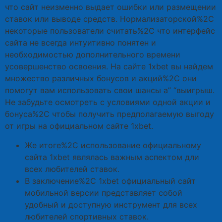
что сайт неизменно выдает ошибки или размещении
ставок или выводе средств. Нормализаторской%2C
некоторые пользователи считать%2C что интерфейс
сайта не всегда интуитивно понятен и
необходимостью дополнительного времени
усовершенство освоения. На сайте 1xbet вы найдем
множество различных бонусов и акций%2C они
помогут вам использовать свои шансы а” “выигрыш.
Не забудьте осмотреть с условиями одной акции и
бонуса%2C чтобы получить предполагаемую выгоду
от игры на официальном сайте 1xbet.
Же итоге%2C использование официальному
сайта 1xbet являлась важным аспектом дли
всех любителей ставок.
В заключение%2C 1xbet официальный сайт
мобильной версии представляет собой
удобный и доступную инструмент для всех
любителей спортивных ставок.