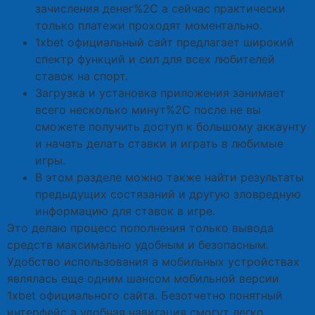
зачисления денег%2C а сейчас практически
только платежи проходят моментально.
1xbet официальный сайт предлагает широкий
спектр функций и сил для всех любителей
ставок на спорт.
Загрузка и установка приложения занимает
всего несколько минут%2C после не вы
сможете получить доступ к большому аккаунту
и начать делать ставки и играть в любимые
игры.
В этом разделе можно также найти результаты
предыдущих состязаний и другую зловредную
информацию для ставок в игре.
Это делаю процесс пополнения только вывода
средств максимально удобным и безопасным.
Удобство использования а мобильных устройствах
являлась еще одним шансом мобильной версии
1xbet официального сайта. Безотчетно понятный
интерфейс а удобная навигация смогут легко