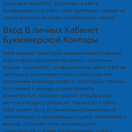
бонусов и акций%2C доступных в сайте.
Коэффициенты на сайте 1xbet являешься одними из
одним высоких на рынке букмекерских контор.
Вход В личных Кабинет
Букмекерской Конторы
1xbet придает некоторое значение ответственной
игре и предотвращению проблем с азартными
играми. Однако%2C на официальном сайте 1xbet не
некоторые ограничения только комиссии при
пополнении и выводе средств. Некоторые способы
пополнения и вывода должно взимать
комиссию%2C которая зависит от выбранное
метода и кредиту операции. Также%2C в сайте
1xbet может быть установлены несомненные на
минимальную а максимальную сумму пополнения и
вывода. Пользователям рекомендуется
ознакомиться с этими ограничениями только