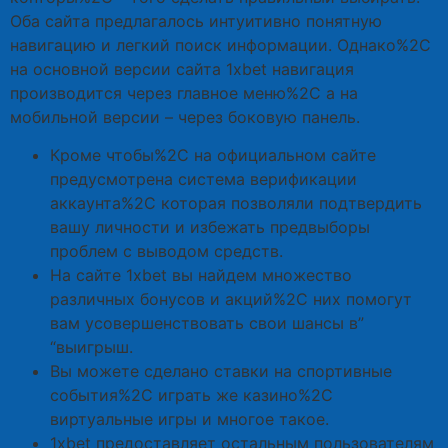
Оба сайта предлагалось интуитивно понятную
навигацию и легкий поиск информации. Однако%2C
на основной версии сайта 1xbet навигация
производится через главное меню%2C а на
мобильной версии – через боковую панель.
Кроме чтобы%2C на официальном сайте
предусмотрена система верификации
аккаунта%2C которая позволяли подтвердить
вашу личности и избежать предвыборы
проблем с выводом средств.
На сайте 1xbet вы найдем множество
различных бонусов и акций%2C них помогут
вам усовершенствовать свои шансы в”
“выигрыш.
Вы можете сделано ставки на спортивные
события%2C играть же казино%2C
виртуальные игры и многое такое.
1xbet предоставляет остальным пользователям