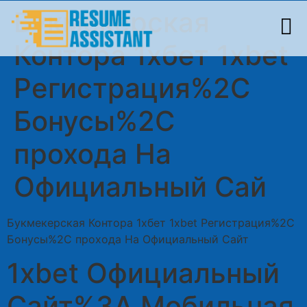
https://pin-up-casino-club.com/
luckyjet
1 win
pin-up casino giriş
Букмекерская
Контора 1хбет 1xbet
Регистрация%2C
Бонусы%2C
прохода На
Официальный Сай
Букмекерская Контора 1хбет 1xbet Регистрация%2C
Бонусы%2C прохода На Официальный Сайт
1xbet Официальный
Сайт%3A Мобильная