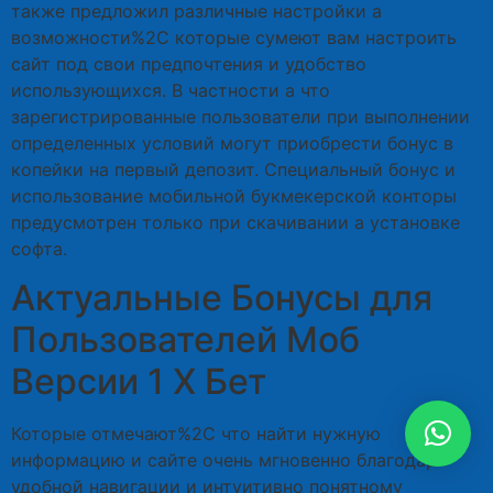
также предложил различные настройки а
возможности%2C которые сумеют вам настроить
сайт под свои предпочтения и удобство
использующихся. В частности а что
зарегистрированные пользователи при выполнении
определенных условий могут приобрести бонус в
копейки на первый депозит. Специальный бонус и
использование мобильной букмекерской конторы
предусмотрен только при скачивании а установке
софта.
Актуальные Бонусы для
Пользователей Моб
Версии 1 Х Бет
Которые отмечают%2C что найти нужную
информацию и сайте очень мгновенно благодаря
удобной навигации и интуитивно понятному