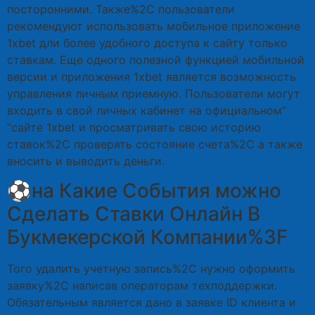
посторонними. Также%2C пользователи
рекомендуют использовать мобильное приложение
1xbet дли более удобного доступа к сайту только
ставкам. Еще одного полезной функцией мобильной
версии и приложения 1xbet является возможность
управления личным приемную. Пользователи могут
входить в свой личных кабинет на официальном”
“сайте 1xbet и просматривать свою историю
ставок%2C проверять состояние счета%2C а также
вносить и выводить деньги.
⚽на Какие События можно
Сделать Ставки Онлайн В
Букмекерской Компании%3F
Того удалить учетную запись%2C нужно оформить
заявку%2C написав операторам техподдержки.
Обязательным является дано в заявке ID клиента и